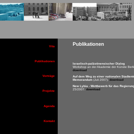
Publikationen
Vita
Publikationen
Israelisch-palästinensischer Dialog
Workshop an der Akademie der Künste Berli
download
Vorträge
Auf dem Weg zu einer nationalen Stadtent
Memorandum
(Juli 2007).
download
New Lybia - Wettbewerb für das Regierungs
25/2007.
download
Projekte
Agenda
Kontakt